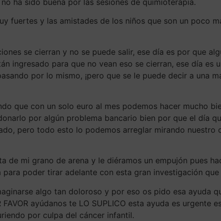
no ha sido buena por las sesiones de quimioterapia.
uy fuertes y las amistades de los niños que son un poco ma
iones se cierran y no se puede salir, ese día es por que alg
tán ingresado para que no vean eso se cierran, ese día es u
sando por lo mismo, ¡pero que se le puede decir a una ma
cando que con un solo euro al mes podemos hacer mucho b
onarlo por algún problema bancario bien por que el día qu
ucado, pero todo esto lo podemos arreglar mirando nuestro 
ta de mi grano de arena y le diéramos un empujón pues ha
a para poder tirar adelante con esta gran investigación que
maginarse algo tan doloroso y por eso os pido esa ayuda 
 FAVOR ayúdanos te LO SUPLICO esta ayuda es urgente es 
iendo por culpa del cáncer infantil.