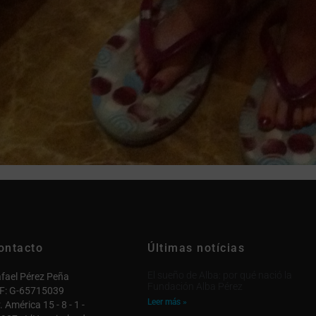
ontacto
Últimas notícias
El sueño de Alba: por qué nació la
fael Pérez Peña
Fundación Alba Pérez
F: G-65715039
Leer más »
. América 15 - 8 - 1 -