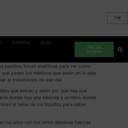
0
O
EVENTOS
BLOG
Haz un
donativo
os pasillos, tocan analíticas para ver como
 que pasen los médicos que están en la sala
ar el tratamiento de ese día.
uidos que entran y salen por que hay que
mería donde hay una báscula y un libro donde
miran el tema de los líquidos para saber
n los unos con los otros dándose fuerzas