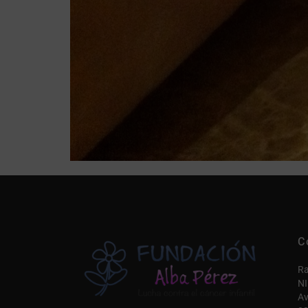
C
Ra
NI
Av