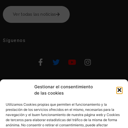
Ver todas las notícias
Síguenos
Gestionar el consentimiento
Otras formas de ayudar
de las cookies
Utilizamos Cookies propias que permiten el funcionamiento y la
prestación de los servicios ofrecidos en el mismo, necesarias para la
navegación y el buen funcionamiento de nuestra página web y Cookies
de terceros para elaborar estadísticas del tráfico de la misma de forma
anónima. No consentir o retirar el consentimiento, puede afectar
© 2020, Fundación Alba Pérez. All Rights Reserved