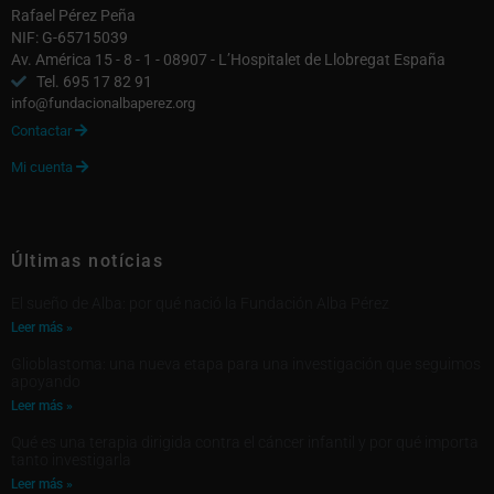
Rafael Pérez Peña
NIF: G-65715039
Av. América 15 - 8 - 1 - 08907 - L’Hospitalet de Llobregat España
Tel. 695 17 82 91
info@fundacionalbaperez.org
Contactar

Mi cuenta

Últimas notícias
El sueño de Alba: por qué nació la Fundación Alba Pérez
Leer más »
Glioblastoma: una nueva etapa para una investigación que seguimos
apoyando
Leer más »
Qué es una terapia dirigida contra el cáncer infantil y por qué importa
tanto investigarla
Leer más »