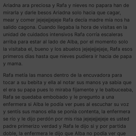
Ariadna ara preciosa y Rafa y nieves no papara han de
mirarla y darle besos Ariadna solo hacia que cagar,
mear y comer jejejejjejeje Rafa decía madre mía nos ha
salido cagona. Cuando llegaba la hora de visitas en la
unidad de cuidados intensivos Rafa corría escaleras
arriba para estar al lado de Alba, por el momento solo
la visitaba el, bueno y los abuelos jejejejjejeje, Rafa esos
primeros días hasta que nieves pudiera ir hacia de papa
y mama.
Rafa metía las manos dentro de la encuvadora para
tocar a su bebita y ella al notar sus manos ya sabia que
el era su papa pues lo miraba fijamente y le balbuceaba,
Rafa se quedaba embobado y le pregunto a una
enfermera si Alba le podía ver pues al escuchar su voz
y sentís sus manos ella se ponía contenta, la enfermera
se río y le dijo perdón por mis risa jejejejjejeje es usted
padre primerizo verdad y Rafa le dijo si y por partida
doble, la enfermera le dijo que Alba no podía ver que