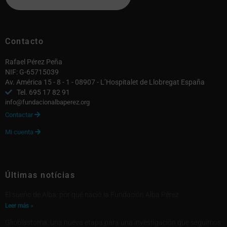
Contacto
Rafael Pérez Peña
NIF: G-65715039
Av. América 15 - 8 - 1 - 08907 - L’Hospitalet de Llobregat España
Tel. 695 17 82 91
info@fundacionalbaperez.org
Contactar

Mi cuenta

Últimas notícias
El sueño de Alba: por qué nació la Fundación Alba Pérez
Leer más »
Glioblastoma: una nueva etapa para una investigación que seguimos