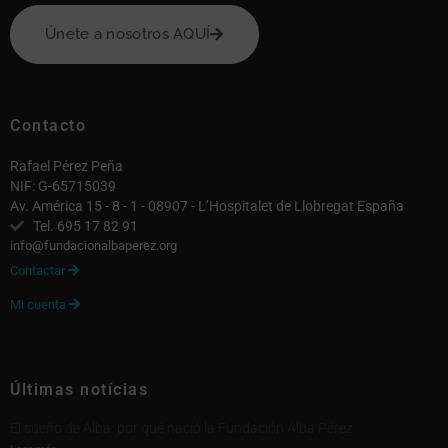
Únete a nosotros AQUÍ
Contacto
Rafael Pérez Peña
NIF: G-65715039
Av. América 15 - 8 - 1 - 08907 - L’Hospitalet de Llobregat España
Tel. 695 17 82 91
info@fundacionalbaperez.org
Contactar

Mi cuenta

Últimas notícias
El sueño de Alba: por qué nació la Fundación Alba Pérez