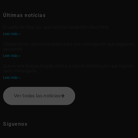
Últimas notícias
El sueño de Alba: por qué nació la Fundación Alba Pérez
Leer más »
Glioblastoma: una nueva etapa para una investigación que seguimos
apoyando
Leer más »
Qué es una terapia dirigida contra el cáncer infantil y por qué importa
tanto investigarla
Leer más »
Ver todas las notícias
Síguenos