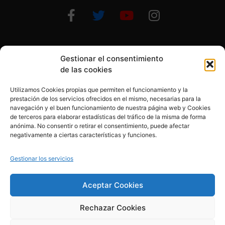
Gestionar el consentimiento
Otras formas de ayudar
de las cookies
Utilizamos Cookies propias que permiten el funcionamiento y la
prestación de los servicios ofrecidos en el mismo, necesarias para la
navegación y el buen funcionamiento de nuestra página web y Cookies
de terceros para elaborar estadísticas del tráfico de la misma de forma
anónima. No consentir o retirar el consentimiento, puede afectar
© 2020, Fundación Alba Pérez. All Rights Reserved
negativamente a ciertas características y funciones.
Aviso legal
Gestionar los servicios
Política de cookies
Aceptar Cookies
Rechazar Cookies
Política de privacidad