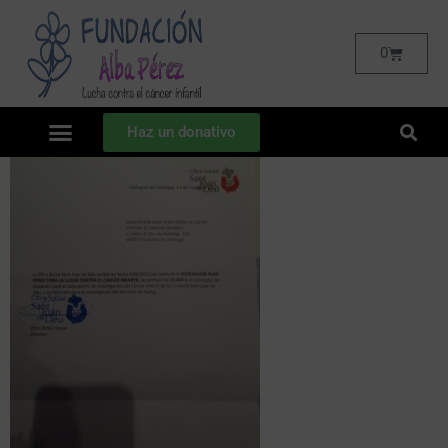
0
Haz un donativo