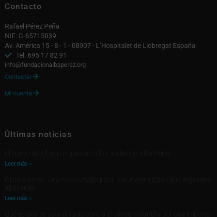
Contacto
Rafael Pérez Peña
NIF: G-65715039
Av. América 15 - 8 - 1 - 08907 - L’Hospitalet de Llobregat España
Tel. 695 17 82 91
info@fundacionalbaperez.org
Contactar

Mi cuenta

Últimas notícias
El sueño de Alba: por qué nació la Fundación Alba Pérez
Leer más »
Glioblastoma: una nueva etapa para una investigación que seguimos
apoyando
Leer más »
Qué es una terapia dirigida contra el cáncer infantil y por qué importa