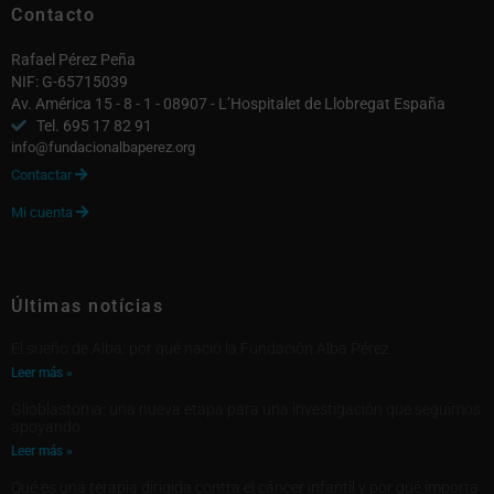
Contacto
Rafael Pérez Peña
NIF: G-65715039
Av. América 15 - 8 - 1 - 08907 - L’Hospitalet de Llobregat España
Tel. 695 17 82 91
info@fundacionalbaperez.org
Contactar

Mi cuenta

Últimas notícias
El sueño de Alba: por qué nació la Fundación Alba Pérez
Leer más »
Glioblastoma: una nueva etapa para una investigación que seguimos
apoyando
Leer más »
Qué es una terapia dirigida contra el cáncer infantil y por qué importa