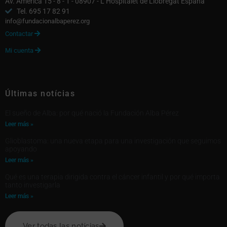
Av. América 15 - 8 - 1 - 08907 - L’Hospitalet de Llobregat España
Tel. 695 17 82 91
info@fundacionalbaperez.org
Contactar

Mi cuenta

Últimas notícias
El sueño de Alba: por qué nació la Fundación Alba Pérez
Leer más »
Glioblastoma: una nueva etapa para una investigación que seguimos
apoyando
Leer más »
Qué es una terapia dirigida contra el cáncer infantil y por qué importa
tanto investigarla
Leer más »
Ver todas las notícias