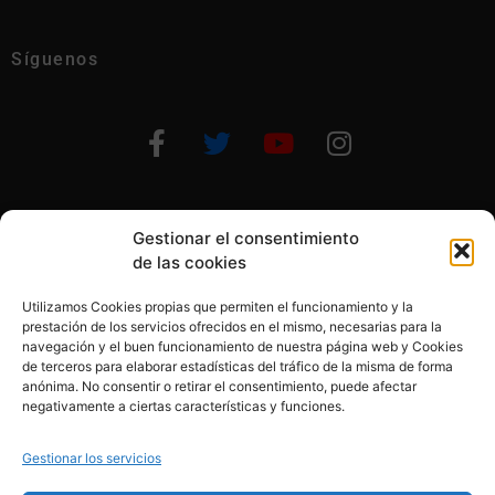
Síguenos
Gestionar el consentimiento
Otras formas de ayudar
de las cookies
Utilizamos Cookies propias que permiten el funcionamiento y la
prestación de los servicios ofrecidos en el mismo, necesarias para la
navegación y el buen funcionamiento de nuestra página web y Cookies
de terceros para elaborar estadísticas del tráfico de la misma de forma
anónima. No consentir o retirar el consentimiento, puede afectar
© 2020, Fundación Alba Pérez. All Rights Reserved
negativamente a ciertas características y funciones.
Aviso legal
Gestionar los servicios