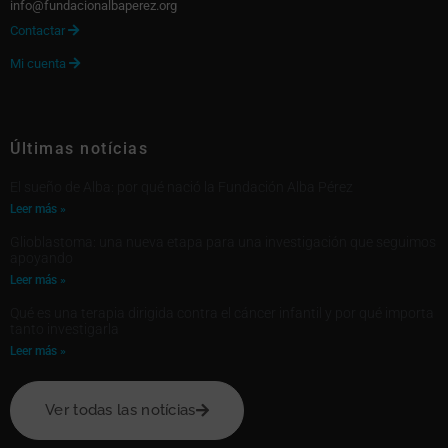
info@fundacionalbaperez.org
Contactar

Mi cuenta

Últimas notícias
El sueño de Alba: por qué nació la Fundación Alba Pérez
Leer más »
Glioblastoma: una nueva etapa para una investigación que seguimos
apoyando
Leer más »
Qué es una terapia dirigida contra el cáncer infantil y por qué importa
tanto investigarla
Leer más »
Ver todas las notícias