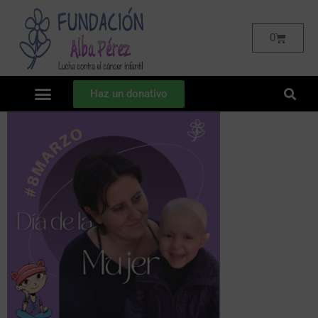
0
Haz un donativo