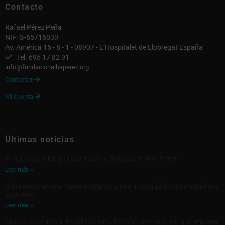
Contacto
Rafael Pérez Peña
NIF: G-65715039
Av. América 15 - 8 - 1 - 08907 - L’Hospitalet de Llobregat España
Tel. 695 17 82 91
info@fundacionalbaperez.org
Contactar

Mi cuenta

Últimas notícias
El sueño de Alba: por qué nació la Fundación Alba Pérez
Leer más »
Glioblastoma: una nueva etapa para una investigación que seguimos
apoyando
Leer más »
Qué es una terapia dirigida contra el cáncer infantil y por qué importa