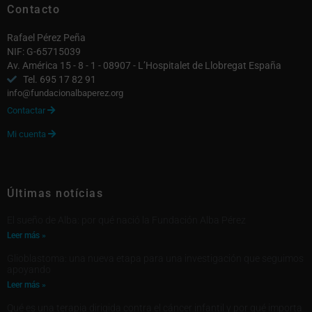
Contacto
Rafael Pérez Peña
NIF: G-65715039
Av. América 15 - 8 - 1 - 08907 - L’Hospitalet de Llobregat España
Tel. 695 17 82 91
info@fundacionalbaperez.org
Contactar

Mi cuenta

Últimas notícias
El sueño de Alba: por qué nació la Fundación Alba Pérez
Leer más »
Glioblastoma: una nueva etapa para una investigación que seguimos
apoyando
Leer más »
Qué es una terapia dirigida contra el cáncer infantil y por qué importa