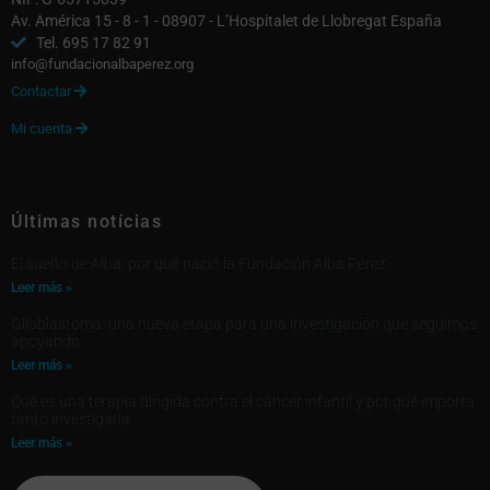
Av. América 15 - 8 - 1 - 08907 - L’Hospitalet de Llobregat España
Tel. 695 17 82 91
info@fundacionalbaperez.org
Contactar

Mi cuenta

Últimas notícias
El sueño de Alba: por qué nació la Fundación Alba Pérez
Leer más »
Glioblastoma: una nueva etapa para una investigación que seguimos
apoyando
Leer más »
Qué es una terapia dirigida contra el cáncer infantil y por qué importa
tanto investigarla
Leer más »