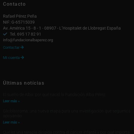
Contacto
Rafael Pérez Peña
NIF: G-65715039
Av. América 15 - 8 - 1 - 08907 - L’Hospitalet de Llobregat España
Tel. 695 17 82 91
info@fundacionalbaperez.org
Contactar

Mi cuenta

Últimas notícias
El sueño de Alba: por qué nació la Fundación Alba Pérez
Leer más »
Glioblastoma: una nueva etapa para una investigación que seguimos
apoyando
Leer más »
Qué es una terapia dirigida contra el cáncer infantil y por qué importa