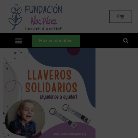
0
Haz un donativo