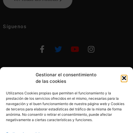
Síguenos
Gestionar el consentimiento
Otras formas de ayudar
de las cookies
Utilizamos Cookies propias que permiten el funcionamiento y la
prestación de los servicios ofrecidos en el mismo, necesarias para la
navegación y el buen funcionamiento de nuestra página web y Cookies
de terceros para elaborar estadísticas del tráfico de la misma de forma
anónima. No consentir o retirar el consentimiento, puede afectar
© 2020, Fundación Alba Pérez. All Rights Reserved
negativamente a ciertas características y funciones.
Aviso legal