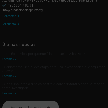
Av. América 15 - 8 - 1 - 08907 - L’Hospitalet de Llobregat España
Tel. 695 17 82 91
info@fundacionalbaperez.org
Contactar

Mi cuenta

Últimas notícias
El sueño de Alba: por qué nació la Fundación Alba Pérez
Leer más »
Glioblastoma: una nueva etapa para una investigación que seguimos
apoyando
Leer más »
Qué es una terapia dirigida contra el cáncer infantil y por qué importa
tanto investigarla
Leer más »
Ver todas las notícias