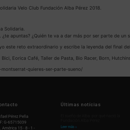
Solidaria Velo Club Fundación Alba Pérez 2018.
a Solidaria.
!… ¿te apuntas? ¿Quién te va a dar más por ser parte de un 
yo este reto extraordinario y escribe la leyenda del final 
Bici, Eorica Café, Taller de Pasta, Bio Racer, Born, Hutchi
-montserrat-quieres-ser-parte-sueno/
ontacto
Últimas notícias
El sueño de Alba: por qué nació la
fael Pérez Peña
Fundación Alba Pérez
F: G-65715039
Leer más »
. América 15 - 8 - 1 -