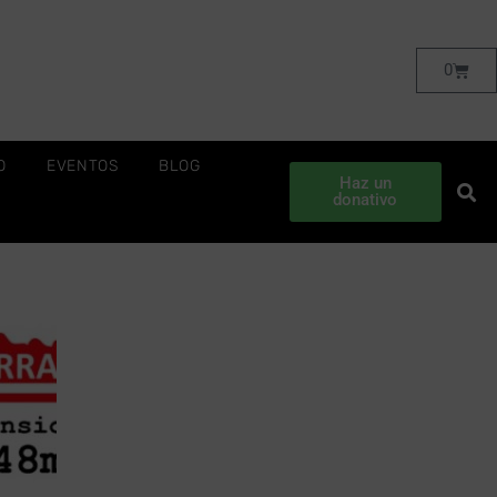
0
O
EVENTOS
BLOG
Haz un
donativo