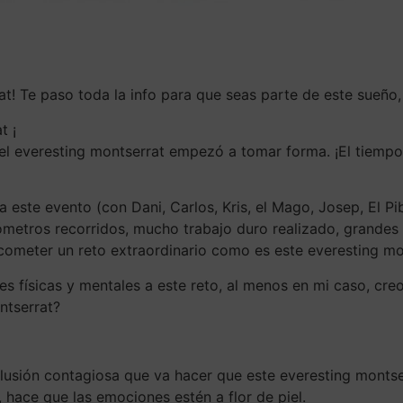
! Te paso toda la info para que seas parte de este sueño, 
t ¡
 el everesting montserrat empezó a tomar forma. ¡El tiem
este evento (con Dani, Carlos, Kris, el Mago, Josep, El P
ómetros recorridos, mucho trabajo duro realizado, grande
acometer un reto extraordinario como es este everesting mo
es físicas y mentales a este reto, al menos en mi caso, cre
ntserrat?
 ilusión contagiosa que va hacer que este everesting montse
, hace que las emociones estén a flor de piel.