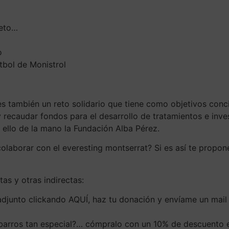
reto…
o
bol de Monistrol
s también un reto solidario que tiene como objetivos concie
y recaudar fondos para el desarrollo de tratamientos e inv
 ello de la mano la Fundación Alba Pérez.
colaborar con el everesting montserrat? Si es así te prop
as y otras indirectas:
adjunto clickando AQUÍ, haz tu donación y envíame un mail c
arros tan especial?… cómpralo con un 10% de descuento es