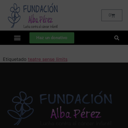
0
Haz un donativo
Etiquetado
teatre sense límits