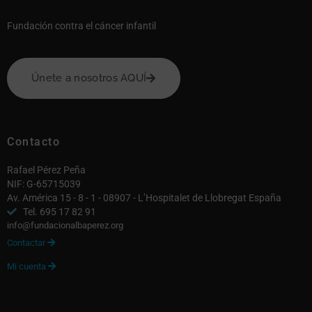
Fundación contra el cáncer infantil
Únete a nosotros AQUÍ
Contacto
Rafael Pérez Peña
NIF: G-65715039
Av. América 15 - 8 - 1 - 08907 - L’Hospitalet de Llobregat España
Tel. 695 17 82 91
info@fundacionalbaperez.org
Contactar

Mi cuenta
