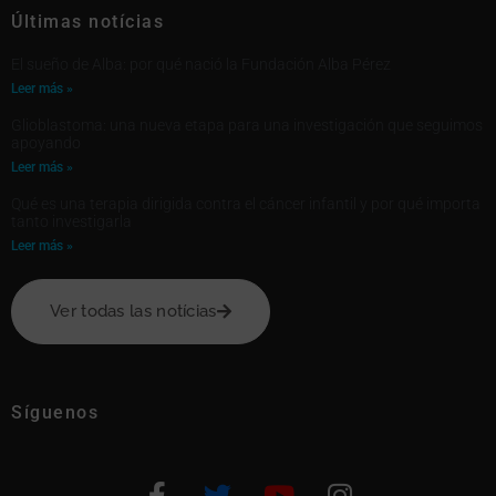
Últimas notícias
El sueño de Alba: por qué nació la Fundación Alba Pérez
Leer más »
Glioblastoma: una nueva etapa para una investigación que seguimos
apoyando
Leer más »
Qué es una terapia dirigida contra el cáncer infantil y por qué importa
tanto investigarla
Leer más »
Ver todas las notícias
Síguenos