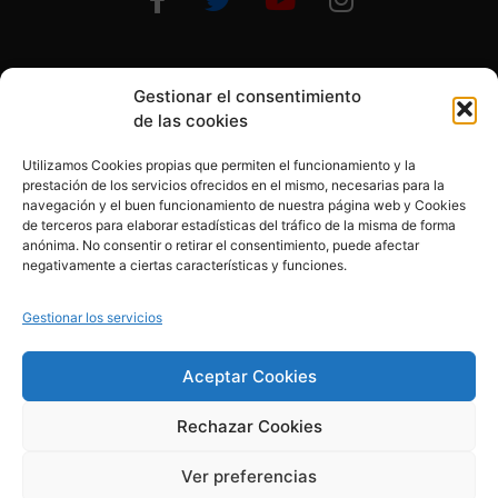
Gestionar el consentimiento
Otras formas de ayudar
de las cookies
Utilizamos Cookies propias que permiten el funcionamiento y la
prestación de los servicios ofrecidos en el mismo, necesarias para la
navegación y el buen funcionamiento de nuestra página web y Cookies
de terceros para elaborar estadísticas del tráfico de la misma de forma
anónima. No consentir o retirar el consentimiento, puede afectar
© 2020, Fundación Alba Pérez. All Rights Reserved
negativamente a ciertas características y funciones.
Aviso legal
Gestionar los servicios
Política de cookies
Aceptar Cookies
Rechazar Cookies
Política de privacidad
Ver preferencias
Creado por esolvo.es