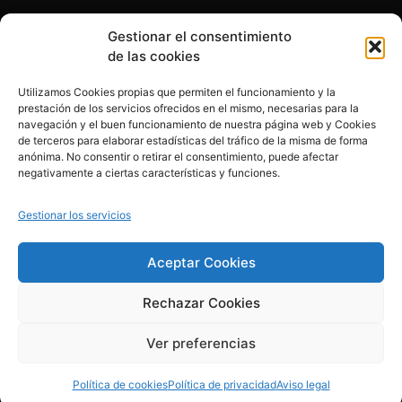
Gestionar el consentimiento
Otras formas de ayudar
de las cookies
Utilizamos Cookies propias que permiten el funcionamiento y la
prestación de los servicios ofrecidos en el mismo, necesarias para la
navegación y el buen funcionamiento de nuestra página web y Cookies
de terceros para elaborar estadísticas del tráfico de la misma de forma
anónima. No consentir o retirar el consentimiento, puede afectar
© 2020, Fundación Alba Pérez. All Rights Reserved
negativamente a ciertas características y funciones.
Aviso legal
Gestionar los servicios
Política de cookies
Aceptar Cookies
Rechazar Cookies
Política de privacidad
Ver preferencias
Creado por esolvo.es
Política de cookies
Política de privacidad
Aviso legal