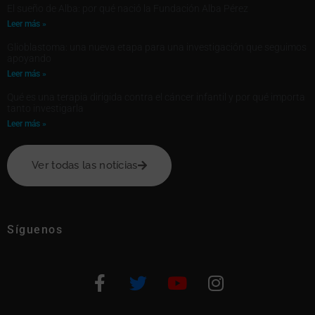
El sueño de Alba: por qué nació la Fundación Alba Pérez
Leer más »
Glioblastoma: una nueva etapa para una investigación que seguimos
apoyando
Leer más »
Qué es una terapia dirigida contra el cáncer infantil y por qué importa
tanto investigarla
Leer más »
Ver todas las notícias
Síguenos