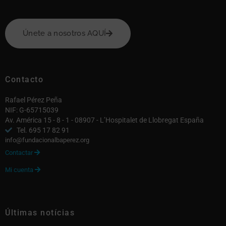
Únete a nosotros AQUÍ
Contacto
Rafael Pérez Peña
NIF: G-65715039
Av. América 15 - 8 - 1 - 08907 - L’Hospitalet de Llobregat España
Tel. 695 17 82 91
info@fundacionalbaperez.org
Contactar

Mi cuenta

Últimas notícias