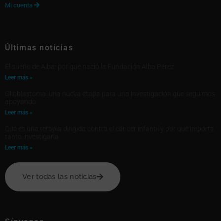
Mi cuenta

Últimas notícias
El sueño de Alba: por qué nació la Fundación Alba Pérez
Leer más »
Glioblastoma: una nueva etapa para una investigación que seguimos
apoyando
Leer más »
Qué es una terapia dirigida contra el cáncer infantil y por qué importa
tanto investigarla
Leer más »
Ver todas las notícias