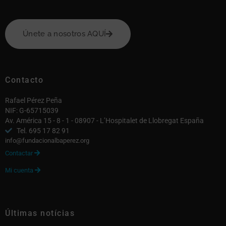
Únete a nosotros AQUÍ
Contacto
Rafael Pérez Peña
NIF: G-65715039
Av. América 15 - 8 - 1 - 08907 - L’Hospitalet de Llobregat España
Tel. 695 17 82 91
info@fundacionalbaperez.org
Contactar

Mi cuenta

Últimas notícias