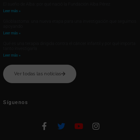
El sueño de Alba: por qué nació la Fundación Alba Pérez
Leer más »
Glioblastoma: una nueva etapa para una investigación que seguimos
apoyando
Leer más »
Qué es una terapia dirigida contra el cáncer infantil y por qué importa
tanto investigarla
Leer más »
Ver todas las notícias
Síguenos