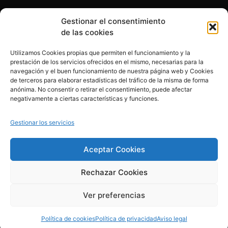
Gestionar el consentimiento
Otras formas de ayudar
de las cookies
Utilizamos Cookies propias que permiten el funcionamiento y la
prestación de los servicios ofrecidos en el mismo, necesarias para la
navegación y el buen funcionamiento de nuestra página web y Cookies
de terceros para elaborar estadísticas del tráfico de la misma de forma
anónima. No consentir o retirar el consentimiento, puede afectar
© 2020, Fundación Alba Pérez. All Rights Reserved
negativamente a ciertas características y funciones.
Aviso legal
Gestionar los servicios
Política de cookies
Aceptar Cookies
Rechazar Cookies
Política de privacidad
Ver preferencias
Creado por esolvo.es
Política de cookies
Política de privacidad
Aviso legal