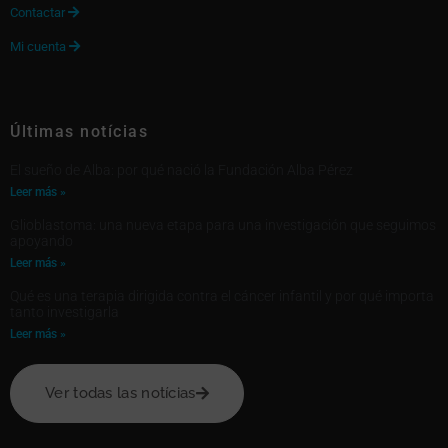
Contactar

Mi cuenta

Últimas notícias
El sueño de Alba: por qué nació la Fundación Alba Pérez
Leer más »
Glioblastoma: una nueva etapa para una investigación que seguimos
apoyando
Leer más »
Qué es una terapia dirigida contra el cáncer infantil y por qué importa
tanto investigarla
Leer más »
Ver todas las notícias