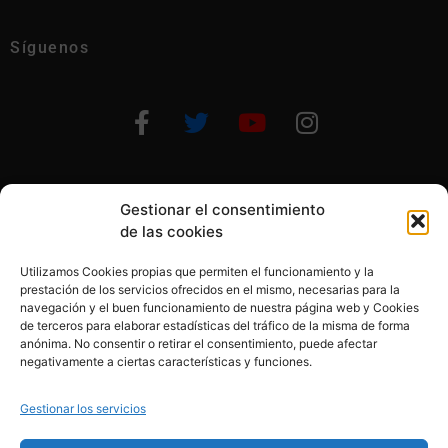
Síguenos
Gestionar el consentimiento
Otras formas de ayudar
de las cookies
Utilizamos Cookies propias que permiten el funcionamiento y la
prestación de los servicios ofrecidos en el mismo, necesarias para la
navegación y el buen funcionamiento de nuestra página web y Cookies
de terceros para elaborar estadísticas del tráfico de la misma de forma
anónima. No consentir o retirar el consentimiento, puede afectar
© 2020, Fundación Alba Pérez. All Rights Reserved
negativamente a ciertas características y funciones.
Aviso legal
Gestionar los servicios