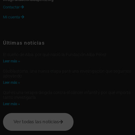
Contactar

Mi cuenta

Últimas notícias
El sueño de Alba: por qué nació la Fundación Alba Pérez
Leer más »
Glioblastoma: una nueva etapa para una investigación que seguimos
apoyando
Leer más »
Qué es una terapia dirigida contra el cáncer infantil y por qué importa
tanto investigarla
Leer más »
Ver todas las notícias