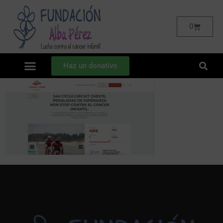
0
Haz un donativo