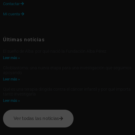
Contactar

Mi cuenta

Últimas notícias
El sueño de Alba: por qué nació la Fundación Alba Pérez
Leer más »
Glioblastoma: una nueva etapa para una investigación que seguimos
apoyando
Leer más »
Qué es una terapia dirigida contra el cáncer infantil y por qué importa
tanto investigarla
Leer más »
Ver todas las notícias