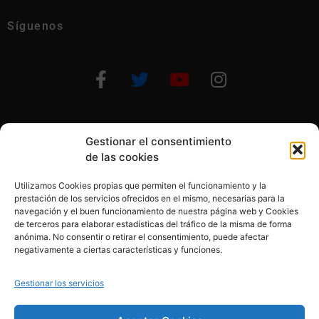
Síguenos
Gestionar el consentimiento
Otras formas de ayudar
de las cookies
Utilizamos Cookies propias que permiten el funcionamiento y la
prestación de los servicios ofrecidos en el mismo, necesarias para la
navegación y el buen funcionamiento de nuestra página web y Cookies
de terceros para elaborar estadísticas del tráfico de la misma de forma
anónima. No consentir o retirar el consentimiento, puede afectar
© 2020, Fundación Alba Pérez. All Rights Reserved
negativamente a ciertas características y funciones.
Aviso legal
Gestionar los servicios
Política de cookies