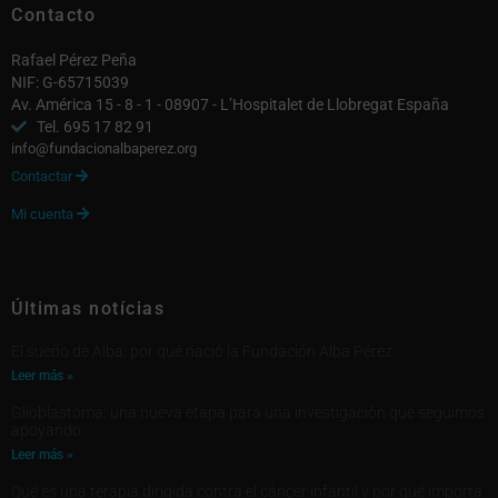
Contacto
Rafael Pérez Peña
NIF: G-65715039
Av. América 15 - 8 - 1 - 08907 - L’Hospitalet de Llobregat España
Tel. 695 17 82 91
info@fundacionalbaperez.org
Contactar

Mi cuenta

Últimas notícias
El sueño de Alba: por qué nació la Fundación Alba Pérez
Leer más »
Glioblastoma: una nueva etapa para una investigación que seguimos
apoyando
Leer más »
Qué es una terapia dirigida contra el cáncer infantil y por qué importa