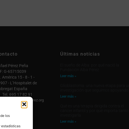
ontacto
Últimas notícias
El sueño de Alba: por qué nació la
fael Pérez Peña
Fundación Alba Pérez
F: G-65715039
Leer más »
. América 15 - 8 - 1 -
907 - L’Hospitalet de
Glioblastoma: una nueva etapa para u
obregat España
investigación que seguimos apoyando
Tel. 695 17 82 91
Leer más »
fo@fundacionalbaperez.org
Qué es una terapia dirigida contra el
ntactar

cáncer infantil y por qué importa tanto
investigarla
 de los
 cuenta

Leer más »
 estadísticas