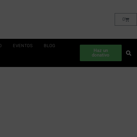
0
O
EVENTOS
BLOG
Haz un
donativo