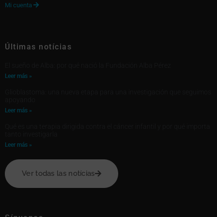
Mi cuenta

Últimas notícias
El sueño de Alba: por qué nació la Fundación Alba Pérez
Leer más »
Glioblastoma: una nueva etapa para una investigación que seguimos
apoyando
Leer más »
Qué es una terapia dirigida contra el cáncer infantil y por qué importa
tanto investigarla
Leer más »
Ver todas las notícias