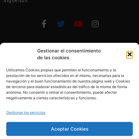
Síguenos
Gestionar el consentimiento
Otras formas de ayudar
de las cookies
Utilizamos Cookies propias que permiten el funcionamiento y la
prestación de los servicios ofrecidos en el mismo, necesarias para la
navegación y el buen funcionamiento de nuestra página web y Cookies
de terceros para elaborar estadísticas del tráfico de la misma de forma
anónima. No consentir o retirar el consentimiento, puede afectar
© 2020, Fundación Alba Pérez. All Rights Reserved
negativamente a ciertas características y funciones.
Aviso legal
Gestionar los servicios
Política de cookies
Aceptar Cookies