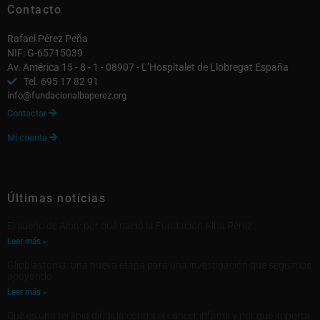
Contacto
Rafael Pérez Peña
NIF: G-65715039
Av. América 15 - 8 - 1 - 08907 - L’Hospitalet de Llobregat España
Tel. 695 17 82 91
info@fundacionalbaperez.org
Contactar

Mi cuenta

Últimas notícias
El sueño de Alba: por qué nació la Fundación Alba Pérez
Leer más »
Glioblastoma: una nueva etapa para una investigación que seguimos
apoyando
Leer más »
Qué es una terapia dirigida contra el cáncer infantil y por qué importa