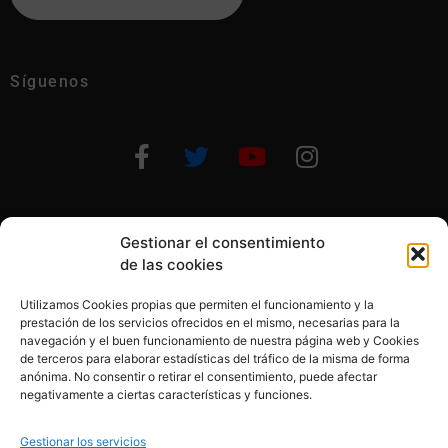
Síguenos
Gestionar el consentimiento
Otras formas de ayudar
de las cookies
Utilizamos Cookies propias que permiten el funcionamiento y la
prestación de los servicios ofrecidos en el mismo, necesarias para la
navegación y el buen funcionamiento de nuestra página web y Cookies
de terceros para elaborar estadísticas del tráfico de la misma de forma
anónima. No consentir o retirar el consentimiento, puede afectar
© 2020, Fundación Alba Pérez. All Rights Reserved
negativamente a ciertas características y funciones.
Aviso legal
Gestionar los servicios