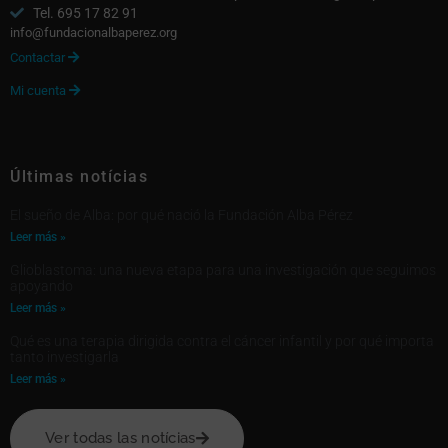
Tel. 695 17 82 91
info@fundacionalbaperez.org
Contactar

Mi cuenta

Últimas notícias
El sueño de Alba: por qué nació la Fundación Alba Pérez
Leer más »
Glioblastoma: una nueva etapa para una investigación que seguimos
apoyando
Leer más »
Qué es una terapia dirigida contra el cáncer infantil y por qué importa
tanto investigarla
Leer más »
Ver todas las notícias