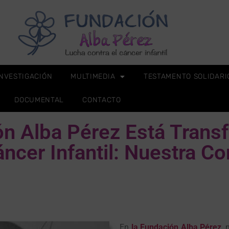
INVESTIGACIÓN
MULTIMEDIA
TESTAMENTO SOLIDARI
DOCUMENTAL
CONTACTO
n Alba Pérez Está Trans
ncer Infantil: Nuestra Co
En
la Fundación Alba Pérez
, 