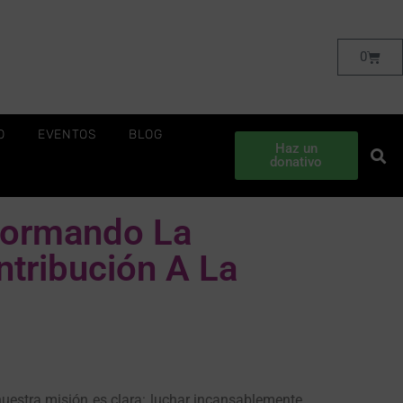
0
O
EVENTOS
BLOG
Haz un
donativo
formando La
ntribución A La
nuestra misión es clara: luchar incansablemente