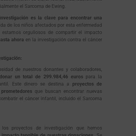
ecialmente el Sarcoma de Ewing.
investigación es la clave para encontrar una
vida de los niños afectados por esta enfermedad
 estamos orgullosos de compartir el impacto
asta ahora
en la investigación contra el cáncer
estigación:
osidad de nuestros donantes y colaboradores,
donar un total de 299.984,46 euros
para la
fantil. Este dinero se destina a
proyectos de
y prometedores
que buscan encontrar nuevas
combatir el cáncer infantil, incluido el Sarcoma
los proyectos de investigación que hemos
impacto tangible de nuestras donaciones.
Se