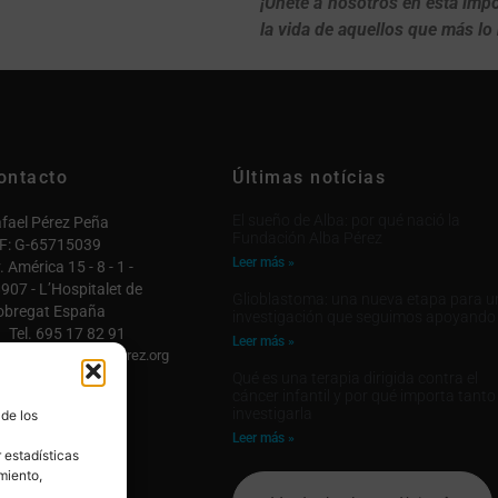
¡Únete a nosotros en esta imp
la vida de aquellos que más lo
ontacto
Últimas notícias
El sueño de Alba: por qué nació la
fael Pérez Peña
Fundación Alba Pérez
F: G-65715039
Leer más »
. América 15 - 8 - 1 -
907 - L’Hospitalet de
Glioblastoma: una nueva etapa para u
obregat España
investigación que seguimos apoyando
Tel. 695 17 82 91
Leer más »
fo@fundacionalbaperez.org
Qué es una terapia dirigida contra el
ntactar

cáncer infantil y por qué importa tanto
investigarla
 de los
 cuenta

Leer más »
 estadísticas
miento,