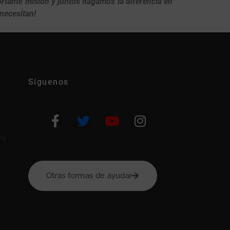
ortante misión y juntos hagamos la diferencia en
 necesitan!
Síguenos
na
Otras formas de ayudar