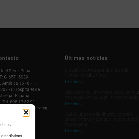
ontacto
Últimas notícias
El sueño de Alba: por qué nació la
fael Pérez Peña
Fundación Alba Pérez
F: G-65715039
Leer más »
. América 15 - 8 - 1 -
907 - L’Hospitalet de
Glioblastoma: una nueva etapa para u
obregat España
investigación que seguimos apoyando
Tel. 695 17 82 91
Leer más »
fo@fundacionalbaperez.org
Qué es una terapia dirigida contra el
ntactar

cáncer infantil y por qué importa tanto
investigarla
 de los
 cuenta

Leer más »
 estadísticas