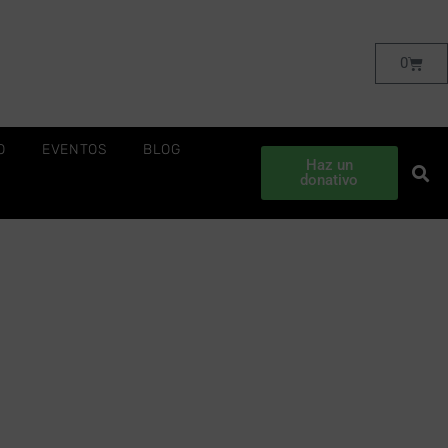
0
O
EVENTOS
BLOG
Haz un
donativo