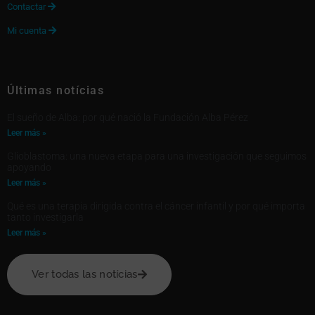
Contactar

Mi cuenta

Últimas notícias
El sueño de Alba: por qué nació la Fundación Alba Pérez
Leer más »
Glioblastoma: una nueva etapa para una investigación que seguimos
apoyando
Leer más »
Qué es una terapia dirigida contra el cáncer infantil y por qué importa
tanto investigarla
Leer más »
Ver todas las notícias