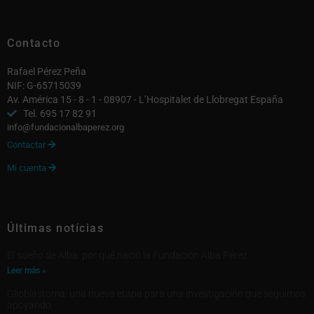
Contacto
Rafael Pérez Peña
NIF: G-65715039
Av. América 15 - 8 - 1 - 08907 - L’Hospitalet de Llobregat España
Tel. 695 17 82 91
info@fundacionalbaperez.org
Contactar

Mi cuenta

Últimas notícias
El sueño de Alba: por qué nació la Fundación Alba Pérez
Leer más »
Glioblastoma: una nueva etapa para una investigación que seguimos
apoyando