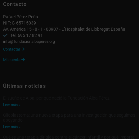
Contacto
Rafael Pérez Peña
NIF: G-65715039
Av. América 15 - 8 - 1 - 08907 - L’Hospitalet de Llobregat España
Tel. 695 17 82 91
info@fundacionalbaperez.org
Contactar

Mi cuenta

Últimas notícias
El sueño de Alba: por qué nació la Fundación Alba Pérez
Leer más »
Glioblastoma: una nueva etapa para una investigación que seguimos
apoyando
Leer más »
Qué es una terapia dirigida contra el cáncer infantil y por qué importa