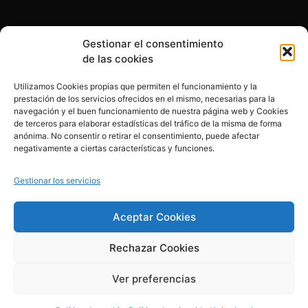
Gestionar el consentimiento
Otras formas de ayudar
de las cookies
Utilizamos Cookies propias que permiten el funcionamiento y la
prestación de los servicios ofrecidos en el mismo, necesarias para la
navegación y el buen funcionamiento de nuestra página web y Cookies
de terceros para elaborar estadísticas del tráfico de la misma de forma
anónima. No consentir o retirar el consentimiento, puede afectar
© 2020, Fundación Alba Pérez. All Rights Reserved
negativamente a ciertas características y funciones.
Aviso legal
Gestionar los servicios
Política de cookies
Aceptar Cookies
Rechazar Cookies
Política de privacidad
Ver preferencias
Creado por esolvo.es