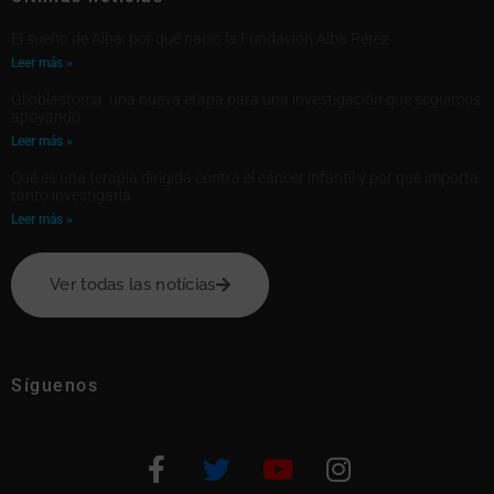
El sueño de Alba: por qué nació la Fundación Alba Pérez
Leer más »
Glioblastoma: una nueva etapa para una investigación que seguimos
apoyando
Leer más »
Qué es una terapia dirigida contra el cáncer infantil y por qué importa
tanto investigarla
Leer más »
Ver todas las notícias
Síguenos