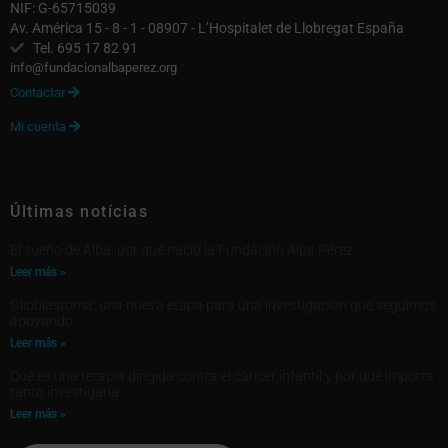
NIF: G-65715039
Av. América 15 - 8 - 1 - 08907 - L’Hospitalet de Llobregat España
Tel. 695 17 82 91
info@fundacionalbaperez.org
Contactar

Mi cuenta

Últimas notícias
El sueño de Alba: por qué nació la Fundación Alba Pérez
Leer más »
Glioblastoma: una nueva etapa para una investigación que seguimos
apoyando
Leer más »
Qué es una terapia dirigida contra el cáncer infantil y por qué importa
tanto investigarla
Leer más »