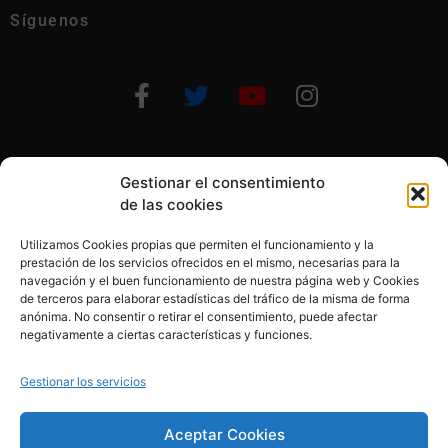
Síguenos
Gestionar el consentimiento
Otras formas de ayudar
de las cookies
Utilizamos Cookies propias que permiten el funcionamiento y la
prestación de los servicios ofrecidos en el mismo, necesarias para la
navegación y el buen funcionamiento de nuestra página web y Cookies
de terceros para elaborar estadísticas del tráfico de la misma de forma
anónima. No consentir o retirar el consentimiento, puede afectar
© 2020, Fundación Alba Pérez. All Rights Reserved
negativamente a ciertas características y funciones.
Aviso legal
Gestionar los servicios
Política de cookies
Aceptar Cookies