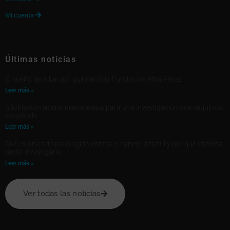
Mi cuenta

Últimas notícias
El sueño de Alba: por qué nació la Fundación Alba Pérez
Leer más »
Glioblastoma: una nueva etapa para una investigación que seguimos
apoyando
Leer más »
Qué es una terapia dirigida contra el cáncer infantil y por qué importa
tanto investigarla
Leer más »
Ver todas las notícias