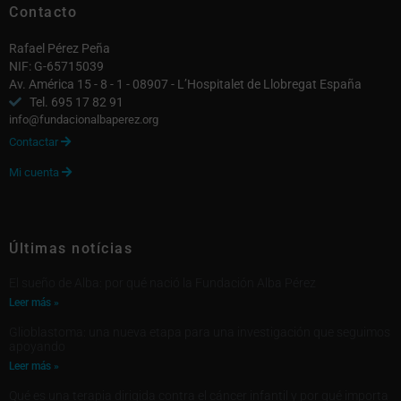
Contacto
Rafael Pérez Peña
NIF: G-65715039
Av. América 15 - 8 - 1 - 08907 - L’Hospitalet de Llobregat España
Tel. 695 17 82 91
info@fundacionalbaperez.org
Contactar

Mi cuenta

Últimas notícias
El sueño de Alba: por qué nació la Fundación Alba Pérez
Leer más »
Glioblastoma: una nueva etapa para una investigación que seguimos
apoyando
Leer más »
Qué es una terapia dirigida contra el cáncer infantil y por qué importa