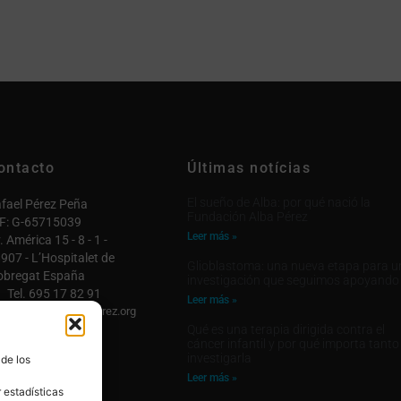
ontacto
Últimas notícias
El sueño de Alba: por qué nació la
fael Pérez Peña
Fundación Alba Pérez
F: G-65715039
Leer más »
. América 15 - 8 - 1 -
907 - L’Hospitalet de
Glioblastoma: una nueva etapa para u
obregat España
investigación que seguimos apoyando
Tel. 695 17 82 91
Leer más »
fo@fundacionalbaperez.org
Qué es una terapia dirigida contra el
ntactar

cáncer infantil y por qué importa tanto
investigarla
 de los
 cuenta

Leer más »
 estadísticas