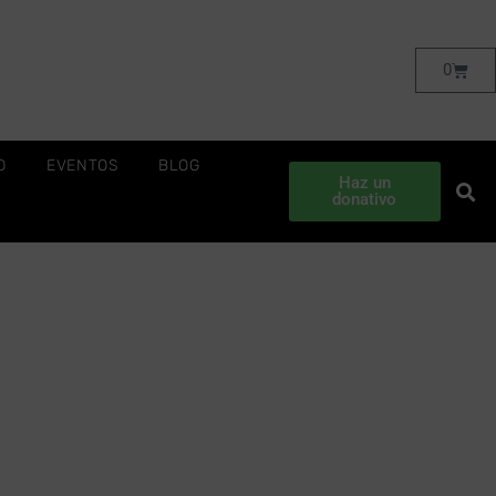
0
O
EVENTOS
BLOG
Haz un
donativo