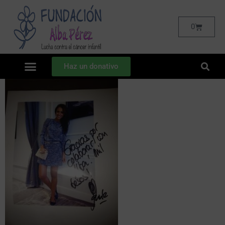
0
Haz un donativo