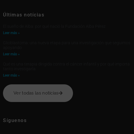
Últimas notícias
El sueño de Alba: por qué nació la Fundación Alba Pérez
Leer más »
Glioblastoma: una nueva etapa para una investigación que seguimos
apoyando
Leer más »
Qué es una terapia dirigida contra el cáncer infantil y por qué importa
tanto investigarla
Leer más »
Ver todas las notícias
Síguenos