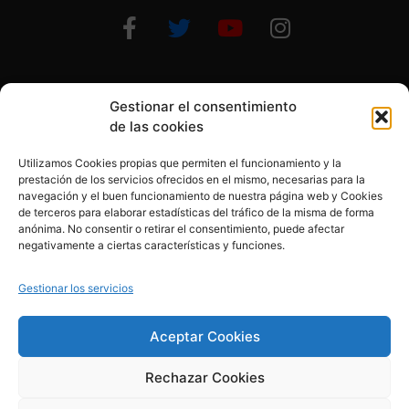
Gestionar el consentimiento
Otras formas de ayudar
de las cookies
Utilizamos Cookies propias que permiten el funcionamiento y la
prestación de los servicios ofrecidos en el mismo, necesarias para la
navegación y el buen funcionamiento de nuestra página web y Cookies
de terceros para elaborar estadísticas del tráfico de la misma de forma
anónima. No consentir o retirar el consentimiento, puede afectar
© 2020, Fundación Alba Pérez. All Rights Reserved
negativamente a ciertas características y funciones.
Aviso legal
Gestionar los servicios
Política de cookies
Aceptar Cookies
Rechazar Cookies
Política de privacidad