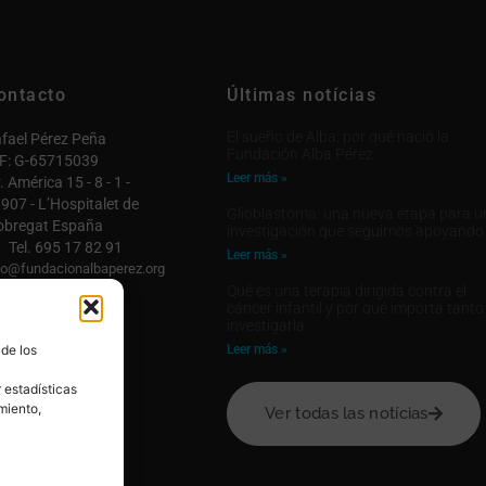
ontacto
Últimas notícias
El sueño de Alba: por qué nació la
fael Pérez Peña
Fundación Alba Pérez
F: G-65715039
Leer más »
. América 15 - 8 - 1 -
907 - L’Hospitalet de
Glioblastoma: una nueva etapa para u
obregat España
investigación que seguimos apoyando
Tel. 695 17 82 91
Leer más »
fo@fundacionalbaperez.org
Qué es una terapia dirigida contra el
ntactar

cáncer infantil y por qué importa tanto
investigarla
 cuenta

 de los
Leer más »
 estadísticas
miento,
Ver todas las notícias