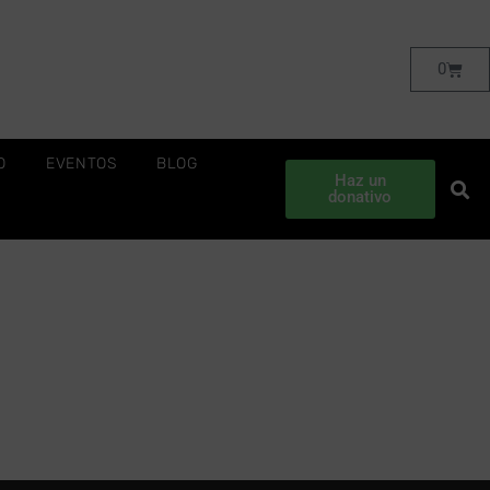
0
O
EVENTOS
BLOG
Haz un
donativo