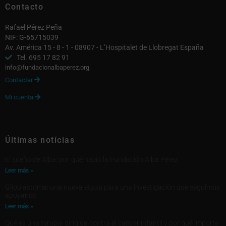
Contacto
Rafael Pérez Peña
NIF: G-65715039
Av. América 15 - 8 - 1 - 08907 - L’Hospitalet de Llobregat España
Tel. 695 17 82 91
info@fundacionalbaperez.org
Contactar

Mi cuenta

Últimas notícias
El sueño de Alba: por qué nació la Fundación Alba Pérez
Leer más »
Glioblastoma: una nueva etapa para una investigación que seguimos
apoyando
Leer más »
Qué es una terapia dirigida contra el cáncer infantil y por qué importa