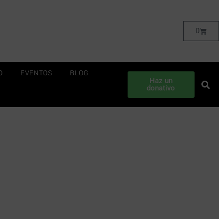
0
O
EVENTOS
BLOG
Haz un
donativo