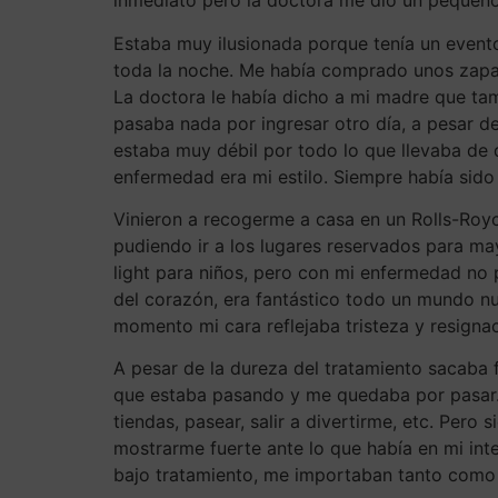
inmediato pero la doctora me dio un pequeño 
Estaba muy ilusionada porque tenía un evento
toda la noche. Me había comprado unos zapato
La doctora le había dicho a mi madre que tamb
pasaba nada por ingresar otro día, a pesar d
estaba muy débil por todo lo que llevaba de 
enfermedad era mi estilo. Siempre había sid
Vinieron a recogerme a casa en un Rolls-Royc
pudiendo ir a los lugares reservados para ma
light para niños, pero con mi enfermedad no
del corazón, era fantástico todo un mundo nue
momento mi cara reflejaba tristeza y resignac
A pesar de la dureza del tratamiento sacaba f
que estaba pasando y me quedaba por pasar. Si
tiendas, pasear, salir a divertirme, etc. Per
mostrarme fuerte ante lo que había en mi in
bajo tratamiento, me importaban tanto como 