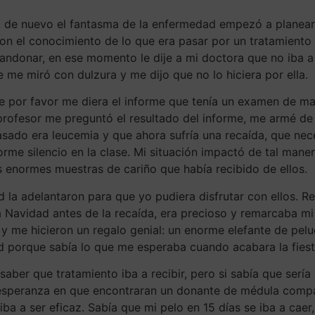
 de nuevo el fantasma de la enfermedad empezó a planear 
con el conocimiento de lo que era pasar por un tratamiento
bandonar, en ese momento le dije a mi doctora que no iba 
 me miró con dulzura y me dijo que no lo hiciera por ella.
ue por favor me diera el informe que tenía un examen de m
profesor me preguntó el resultado del informe, me armé de v
sado era leucemia y que ahora sufría una recaída, que nec
norme silencio en la clase. Mi situación impactó de tal ma
las enormes muestras de cariño que había recibido de ellos.
 la adelantaron para que yo pudiera disfrutar con ellos. Re
avidad antes de la recaída, era precioso y remarcaba mi e
 y me hicieron un regalo genial: un enorme elefante de pe
ad porque sabía lo que me esperaba cuando acabara la fiest
n saber que tratamiento iba a recibir, pero si sabía que ser
, esperanza en que encontraran un donante de médula compat
a a ser eficaz. Sabía que mi pelo en 15 días se iba a caer,