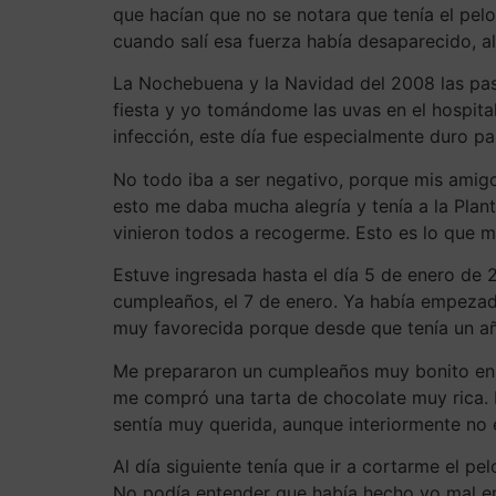
que hacían que no se notara que tenía el pel
cuando salí esa fuerza había desaparecido, al 
La Nochebuena y la Navidad del 2008 las pas
fiesta y yo tomándome las uvas en el hospit
infección, este día fue especialmente duro pa
No todo iba a ser negativo, porque mis amig
esto me daba mucha alegría y tenía a la Pla
vinieron todos a recogerme. Esto es lo que m
Estuve ingresada hasta el día 5 de enero de 
cumpleaños, el 7 de enero. Ya había empeza
muy favorecida porque desde que tenía un añ
Me prepararon un cumpleaños muy bonito en 
me compró una tarta de chocolate muy rica. 
sentía muy querida, aunque interiormente no e
Al día siguiente tenía que ir a cortarme el p
No podía entender que había hecho yo mal en