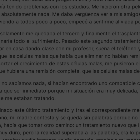
ía tenido problemas con los estudios. Me hicieron otra pe
ba absolutamente nada. Me daba vergüenza ver a mis amigos
 viendo a todos poco a poco, empecé a sentirme aliviada 
, solamente me quedaba el tercero y finalmente el trasplan
inaría todo el sufrimiento. Pasado este segundo tratamien
 en casa dando clase con mi profesor, suena el teléfono y
que las células malas que había que eliminar no habían rem
ortar el crecimiento de estas células malas, me pusieron el
e hubiera una remisión completa, que las células malas des
no sabíamos nada, si habían encontrado uno compatible c
enía que ser inmediato porque mi situación era muy delicad
que me estaban tratando.
ado este último tratamiento y tras el correspondiente medu
fono, mi madre contesta y se queda sin palabras porque no h
, había que tomar otro camino: un tratamiento nuevo que i
muy duro, pero la realidad superaba a las palabras, era lo p