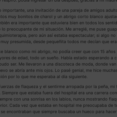
respiro: podía ingresar un día después, gracias a mi madre
 importante, una invitación de una pareja de amigos adulto
s muy bonitos de charol y un abrigo corto blanco ajustado
ién era importante que estuviera bien en todos los sentidos
e lo preocupante de mi situación. Me arreglé, me puse gua
quimioterapia, pero aún así estaba espectacular; si algo no
o muy presumida, desde pequeñita todos me decían que era 
e blanco como mi abrigo, no podía creer que con 15 años p
yores de edad, todo un sueño. Había estado esperando a cu
 pudo ser. Me llevaron a una discoteca de moda, donde van
vo se abría ante mis ojos. Lo pasé genial, me hice muchas 
ión por lo que me esperaba al día siguiente.
uerzas de flaqueza y el sentirme arropada por la peña, mi 
empre que estaba fuera del hospital era una carrera contra
o siempre con una sonrisa en los labios, nunca mostrando fl
terior. Cada vez que estaba en hospital me preocupaba de 
se encontraban que siempre buscaba un hueco para hacerle