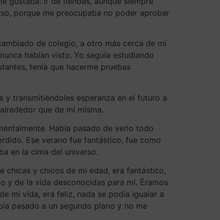
me gustaba: ir de tiendas, aunque siempre
urso, porque me preocupaba no poder aprobar
 cambiado de colegio, a otro más cerca de mi
unca habían visto. Yo seguía estudiando
nstantes, tenía que hacerme pruebas
 y transmitiéndoles esperanza en el futuro a
 alrededor que de mí misma.
y mentalmente. Había pasado de verlo todo
erdido. Ese verano fue fantástico, fue como
ba en la cima del universo.
 chicas y chicos de mi edad, era fantástico,
io y de la vida desconocidas para mí. Éramos
mi vida, era feliz, nada se podía igualar a
había pasado a un segundo plano y no me