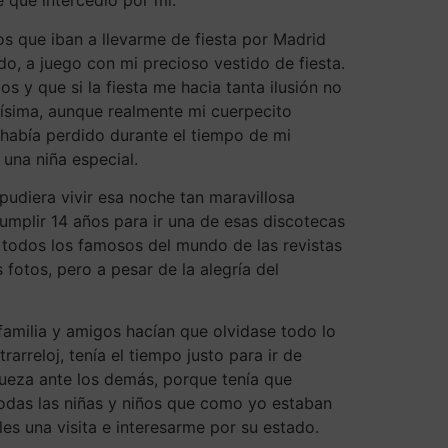
 que intercedió por mi.
s que iban a llevarme de fiesta por Madrid
, a juego con mi precioso vestido de fiesta.
 y que si la fiesta me hacia tanta ilusión no
písima, aunque realmente mi cuerpecito
 había perdido durante el tiempo de mi
una niña especial.
udiera vivir esa noche tan maravillosa
mplir 14 años para ir una de esas discotecas
 todos los famosos del mundo de las revistas
fotos, pero a pesar de la alegría del
familia y amigos hacían que olvidase todo lo
rreloj, tenía el tiempo justo para ir de
aqueza ante los demás, porque tenía que
todas las niñas y niños que como yo estaban
s una visita e interesarme por su estado.