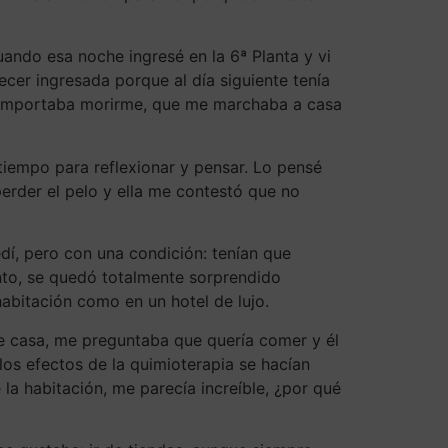
ndo esa noche ingresé en la 6ª Planta y vi
cer ingresada porque al día siguiente tenía
me importaba morirme, que me marchaba a casa
iempo para reflexionar y pensar. Lo pensé
 perder el pelo y ella me contestó que no
dí, pero con una condición: tenían que
anto, se quedó totalmente sorprendido
habitación como en un hotel de lujo.
de casa, me preguntaba que quería comer y él
os efectos de la quimioterapia se hacían
a habitación, me parecía increíble, ¿por qué