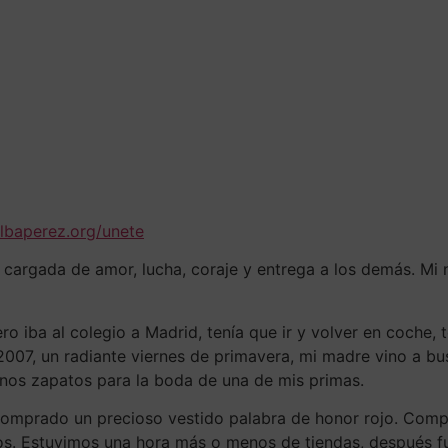
albaperez.org/unete
a cargada de amor, lucha, coraje y entrega a los demás. 
o iba al colegio a Madrid, tenía que ir y volver en coche,
2007, un radiante viernes de primavera, mi madre vino a bu
 unos zapatos para la boda de una de mis primas.
 comprado un precioso vestido palabra de honor rojo. Co
los. Estuvimos una hora más o menos de tiendas, después f