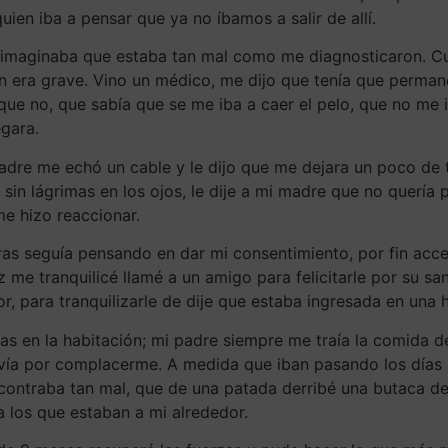
uien iba a pensar que ya no íbamos a salir de allí.
 imaginaba que estaba tan mal como me diagnosticaron. Cua
ón era grave. Vino un médico, me dijo que tenía que permane
e que no, que sabía que se me iba a caer el pelo, que no 
gara.
dre me echó un cable y le dijo que me dejara un poco de t
e sin lágrimas en los ojos, le dije a mi madre que no quería
e hizo reaccionar.
ras seguía pensando en dar mi consentimiento, por fin acce
 me tranquilicé llamé a un amigo para felicitarle por su s
or, para tranquilizarle de dije que estaba ingresada en una 
tas en la habitación; mi padre siempre me traía la comida 
vía por complacerme. A medida que iban pasando los días l
ontraba tan mal, que de una patada derribé una butaca de l
a los que estaban a mi alrededor.