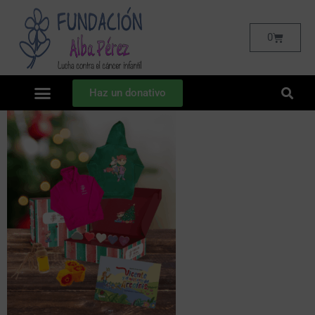
0
Haz un donativo