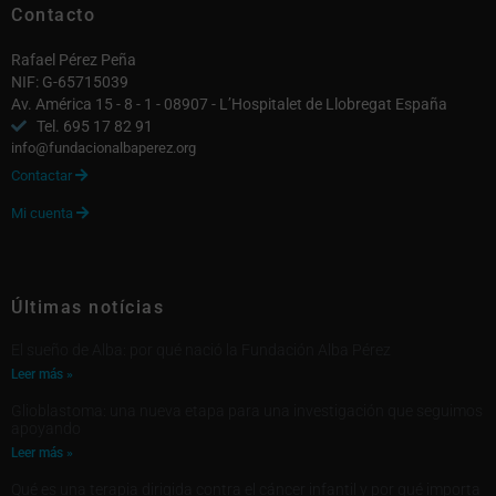
Contacto
Rafael Pérez Peña
NIF: G-65715039
Av. América 15 - 8 - 1 - 08907 - L’Hospitalet de Llobregat España
Tel. 695 17 82 91
info@fundacionalbaperez.org
Contactar

Mi cuenta

Últimas notícias
El sueño de Alba: por qué nació la Fundación Alba Pérez
Leer más »
Glioblastoma: una nueva etapa para una investigación que seguimos
apoyando
Leer más »
Qué es una terapia dirigida contra el cáncer infantil y por qué importa