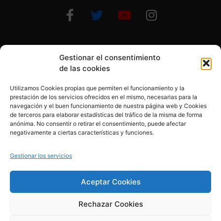
Gestionar el consentimiento
Otras formas de ayudar
de las cookies
Utilizamos Cookies propias que permiten el funcionamiento y la
prestación de los servicios ofrecidos en el mismo, necesarias para la
navegación y el buen funcionamiento de nuestra página web y Cookies
de terceros para elaborar estadísticas del tráfico de la misma de forma
anónima. No consentir o retirar el consentimiento, puede afectar
© 2020, Fundación Alba Pérez. All Rights Reserved
negativamente a ciertas características y funciones.
Aviso legal
Gestionar los servicios
Política de cookies
Aceptar Cookies
Rechazar Cookies
Política de privacidad