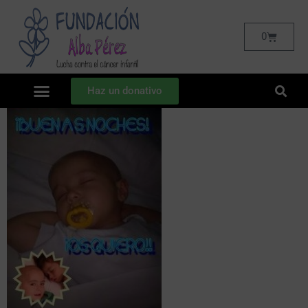
0
Haz un donativo