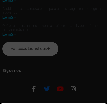
Leer más »
Glioblastoma: una nueva etapa para una investigación que seguimos
apoyando
Leer más »
Qué es una terapia dirigida contra el cáncer infantil y por qué importa
tanto investigarla
Leer más »
Ver todas las notícias
Síguenos