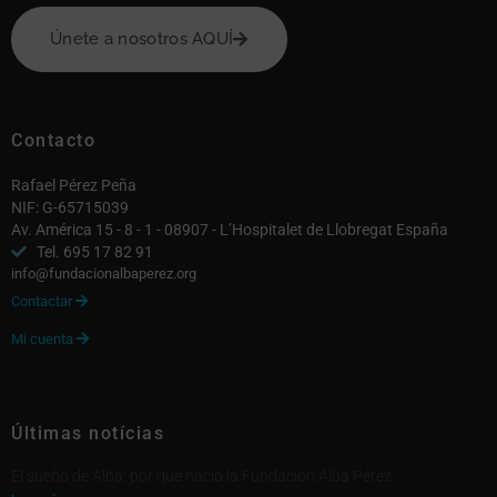
Únete a nosotros AQUÍ
Contacto
Rafael Pérez Peña
NIF: G-65715039
Av. América 15 - 8 - 1 - 08907 - L’Hospitalet de Llobregat España
Tel. 695 17 82 91
info@fundacionalbaperez.org
Contactar

Mi cuenta

Últimas notícias
El sueño de Alba: por qué nació la Fundación Alba Pérez