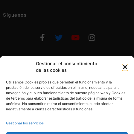
Síguenos
Gestionar el consentimiento
Otras formas de ayudar
de las cookies
Utilizamos Cookies propias que permiten el funcionamiento y la
prestación de los servicios ofrecidos en el mismo, necesarias para la
navegación y el buen funcionamiento de nuestra página web y Cookies
de terceros para elaborar estadísticas del tráfico de la misma de forma
anónima. No consentir o retirar el consentimiento, puede afectar
© 2020, Fundación Alba Pérez. All Rights Reserved
negativamente a ciertas características y funciones.
Aviso legal
Gestionar los servicios