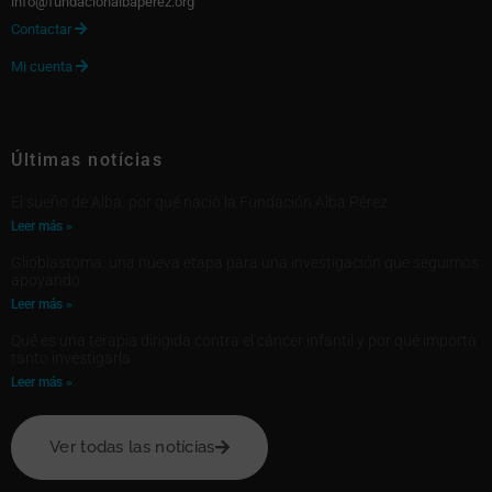
info@fundacionalbaperez.org
Contactar

Mi cuenta

Últimas notícias
El sueño de Alba: por qué nació la Fundación Alba Pérez
Leer más »
Glioblastoma: una nueva etapa para una investigación que seguimos
apoyando
Leer más »
Qué es una terapia dirigida contra el cáncer infantil y por qué importa
tanto investigarla
Leer más »
Ver todas las notícias