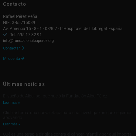
Contacto
Rafael Pérez Peña
NIF: G-65715039
Av. América 15 - 8 - 1 - 08907 - L’Hospitalet de Llobregat España
Tel. 695 17 82 91
info@fundacionalbaperez.org
Contactar

Mi cuenta

Últimas notícias
El sueño de Alba: por qué nació la Fundación Alba Pérez
Leer más »
Glioblastoma: una nueva etapa para una investigación que seguimos
apoyando
Leer más »
Qué es una terapia dirigida contra el cáncer infantil y por qué importa