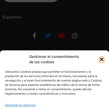
Síguenos
Gestionar el consentimiento
Otras formas de ayudar
de las cookies
Utilizamos Cookies propias que permiten el funcionamiento y la
prestación de los servicios ofrecidos en el mismo, necesarias para la
navegación y el buen funcionamiento de nuestra página web y Cookies
de terceros para elaborar estadísticas del tráfico de la misma de forma
anónima. No consentir o retirar el consentimiento, puede afectar
© 2020, Fundación Alba Pérez. All Rights Reserved
negativamente a ciertas características y funciones.
Aviso legal
Gestionar los servicios