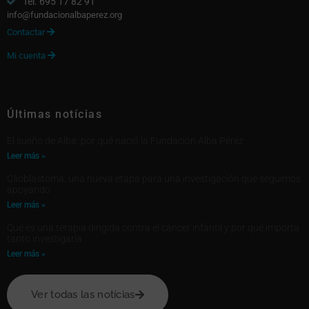
Tel. 695 17 82 91
info@fundacionalbaperez.org
Contactar

Mi cuenta

Últimas notícias
El sueño de Alba: por qué nació la Fundación Alba Pérez
Leer más »
Glioblastoma: una nueva etapa para una investigación que seguimos
apoyando
Leer más »
Qué es una terapia dirigida contra el cáncer infantil y por qué importa
tanto investigarla
Leer más »
Ver todas las notícias