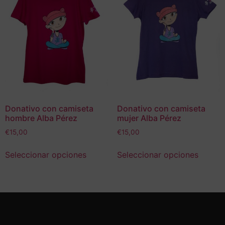
Donativo con camiseta
Donativo con camiseta
hombre Alba Pérez
mujer Alba Pérez
€
15,00
€
15,00
Seleccionar opciones
Seleccionar opciones