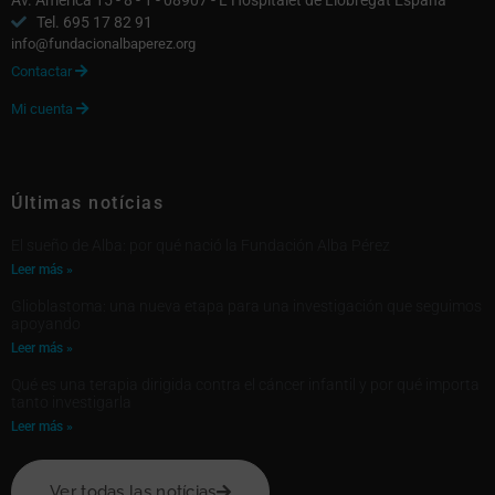
Av. América 15 - 8 - 1 - 08907 - L’Hospitalet de Llobregat España
Tel. 695 17 82 91
info@fundacionalbaperez.org
Contactar

Mi cuenta

Últimas notícias
El sueño de Alba: por qué nació la Fundación Alba Pérez
Leer más »
Glioblastoma: una nueva etapa para una investigación que seguimos
apoyando
Leer más »
Qué es una terapia dirigida contra el cáncer infantil y por qué importa
tanto investigarla
Leer más »
Ver todas las notícias