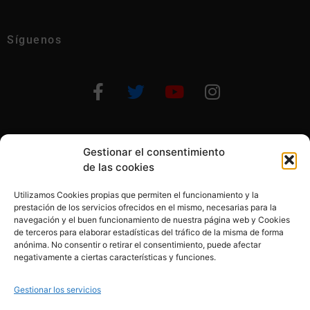
Síguenos
Gestionar el consentimiento
Otras formas de ayudar
de las cookies
Utilizamos Cookies propias que permiten el funcionamiento y la
prestación de los servicios ofrecidos en el mismo, necesarias para la
navegación y el buen funcionamiento de nuestra página web y Cookies
de terceros para elaborar estadísticas del tráfico de la misma de forma
anónima. No consentir o retirar el consentimiento, puede afectar
© 2020, Fundación Alba Pérez. All Rights Reserved
negativamente a ciertas características y funciones.
Aviso legal
Gestionar los servicios