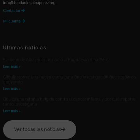
info@fundacionalbaperez.org
Contactar

Mi cuenta

Últimas notícias
El sueño de Alba: por qué nació la Fundación Alba Pérez
Leer más »
Glioblastoma: una nueva etapa para una investigación que seguimos
apoyando
Leer más »
Qué es una terapia dirigida contra el cáncer infantil y por qué importa
tanto investigarla
Leer más »
Ver todas las notícias