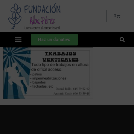
0
Haz un donativo