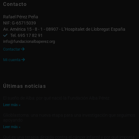
Contacto
Rafael Pérez Peña
NIF: G-65715039
Av. América 15 - 8 - 1 - 08907 - L’Hospitalet de Llobregat España
Tel. 695 17 82 91
info@fundacionalbaperez.org
Contactar

Mi cuenta

Últimas notícias
El sueño de Alba: por qué nació la Fundación Alba Pérez
Leer más »
Glioblastoma: una nueva etapa para una investigación que seguimos
apoyando
Leer más »
Qué es una terapia dirigida contra el cáncer infantil y por qué importa